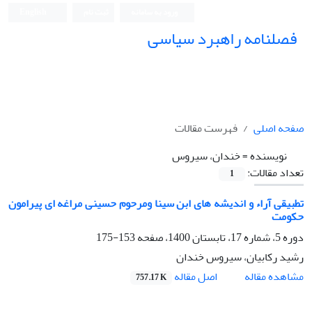
ورود به سامانه
ثبت نام
English
فصلنامه راهبرد سیاسی
صفحه اصلی
فهرست مقالات
نویسنده =
خندان، سیروس
تعداد مقالات:
1
تطبیقی آراء و اندیشه های ابن سینا ومرحوم حسینی مراغه ای پیرامون
حکومت
دوره 5، شماره 17، تابستان 1400، صفحه
153-175
رشید رکابیان، سیروس خندان
اصل مقاله
مشاهده مقاله
757.17 K