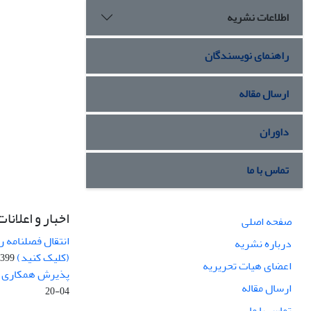
اطلاعات نشریه
راهنمای نویسندگان
ارسال مقاله
داوران
تماس با ما
اخبار و اعلانات
صفحه اصلی
انتقال فصلنامه 
درباره نشریه
(کلیک کنید)
99-04-20
اعضای هیات تحریریه
پذیرش همکاری بر
ارسال مقاله
04-20
تماس با ما