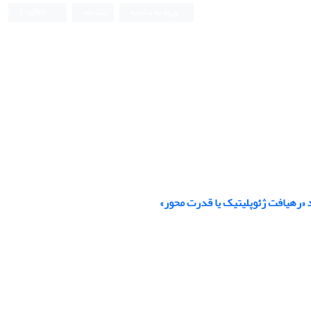
ورود به سامانه
ثبت نام
English
 «رهیافت ژئوپلیتیک یا قدرت محور»