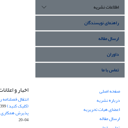
اطلاعات نشریه
راهنمای نویسندگان
ارسال مقاله
داوران
تماس با ما
اخبار و اعلانات
صفحه اصلی
انتقال فصلنامه 
درباره نشریه
(کلیک کنید)
99-04-20
اعضای هیات تحریریه
پذیرش همکاری بر
ارسال مقاله
04-20
تماس با ما