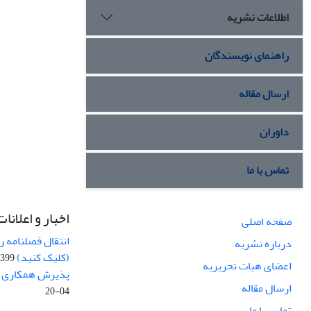
اطلاعات نشریه
راهنمای نویسندگان
ارسال مقاله
داوران
تماس با ما
اخبار و اعلانات
صفحه اصلی
انتقال فصلنامه 
درباره نشریه
(کلیک کنید)
99-04-20
اعضای هیات تحریریه
پذیرش همکاری بر
ارسال مقاله
04-20
تماس با ما