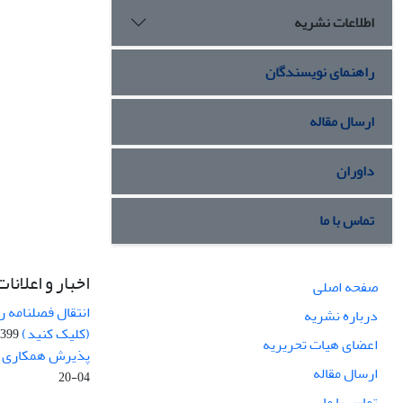
اطلاعات نشریه
راهنمای نویسندگان
ارسال مقاله
داوران
تماس با ما
اخبار و اعلانات
صفحه اصلی
انتقال فصلنامه 
درباره نشریه
(کلیک کنید)
99-04-20
اعضای هیات تحریریه
پذیرش همکاری بر
ارسال مقاله
04-20
تماس با ما