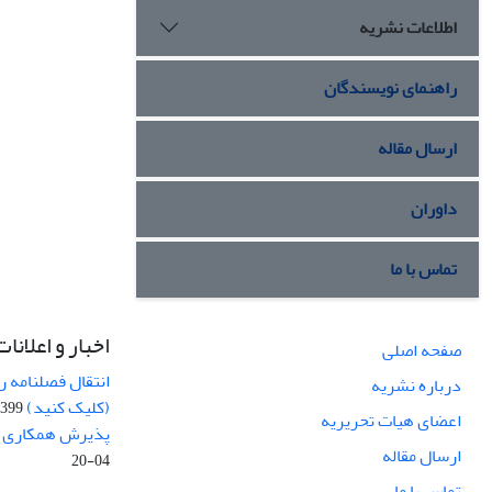
اطلاعات نشریه
راهنمای نویسندگان
ارسال مقاله
داوران
تماس با ما
اخبار و اعلانات
صفحه اصلی
انتقال فصلنامه 
درباره نشریه
(کلیک کنید)
99-04-20
اعضای هیات تحریریه
پذیرش همکاری بر
ارسال مقاله
04-20
تماس با ما