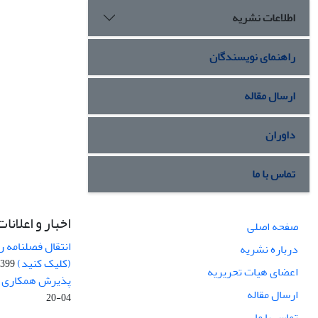
اطلاعات نشریه
راهنمای نویسندگان
ارسال مقاله
داوران
تماس با ما
اخبار و اعلانات
صفحه اصلی
انتقال فصلنامه 
درباره نشریه
(کلیک کنید)
99-04-20
اعضای هیات تحریریه
پذیرش همکاری بر
ارسال مقاله
04-20
تماس با ما