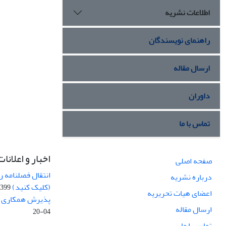
اطلاعات نشریه
راهنمای نویسندگان
ارسال مقاله
داوران
تماس با ما
اخبار و اعلانات
صفحه اصلی
انتقال فصلنامه 
درباره نشریه
(کلیک کنید)
99-04-20
اعضای هیات تحریریه
پذیرش همکاری بر
ارسال مقاله
04-20
تماس با ما