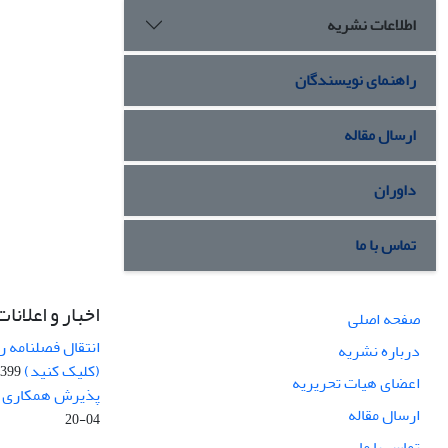
اطلاعات نشریه
راهنمای نویسندگان
ارسال مقاله
داوران
تماس با ما
اخبار و اعلانات
صفحه اصلی
انتقال فصلنامه 
درباره نشریه
(کلیک کنید)
99-04-20
اعضای هیات تحریریه
پذیرش همکاری بر
ارسال مقاله
04-20
تماس با ما