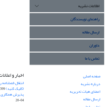
اطلاعات نشریه
راهنمای نویسندگان
ارسال مقاله
داوران
تماس با ما
اخبار و اعلانات
صفحه اصلی
انتقال فصلنامه 
درباره نشریه
(کلیک کنید)
99-04-20
اعضای هیات تحریریه
پذیرش همکاری بر
ارسال مقاله
04-20
تماس با ما