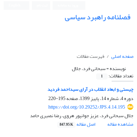
ورود به سامانه
ثبت نام
English
فصلنامه راهبرد سیاسی
صفحه اصلی
فهرست مقالات
نویسنده =
سبحانی فرد، جلال
تعداد مقالات:
1
چیستی و ابعاد انقلاب در آرای سیداحمد فردید
دوره 4، شماره 14، پاییز 1399، صفحه
195-220
https://doi.org/10.29252/JPS.4.14.195
جلال سبحانی فرد، عزیز جوانپور هروی، رضا نصیری حامد
اصل مقاله
مشاهده مقاله
847.95 K