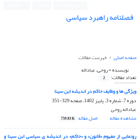
ورود به سامانه
ثبت نام
English
فصلنامه راهبرد سیاسی
صفحه اصلی
فهرست مقالات
نویسنده =
روحی، عباداله
تعداد مقالات:
2
ویژگی ها و وظایف حاکم در اندیشه ابن سینا
دوره 7، شماره 3، پاییز 1402، صفحه
329-351
عباداله روحی
اصل مقاله
مشاهده مقاله
759.83 K
رونمایی از مفهوم «قانون» و «حاکم» در اندیشه ی سیاسی ابن سینا و