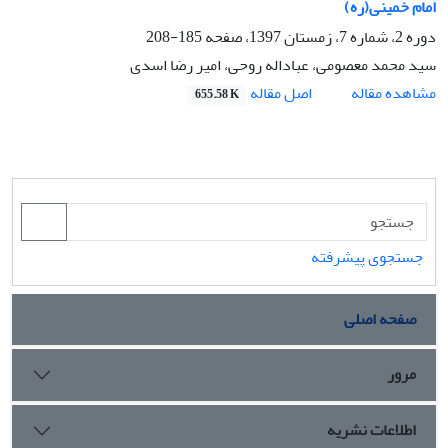
امام خمینی(ره)
دوره 2، شماره 7، زمستان 1397، صفحه
185-208
سید محمد معصومی، عباداله روحی، امیر رضا اسدی
اصل مقاله
مشاهده مقاله
655.58 K
جستجوی پیشرفته
صفحه اصلی
مرور
اطلاعات نشریه