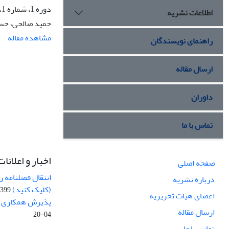
دوره 1، شماره 1، تابستان 1396، صفحه
اطلاعات نشریه
حمید صالحی، حس
مشاهده مقاله
راهنمای نویسندگان
ارسال مقاله
داوران
تماس با ما
اخبار و اعلانات
صفحه اصلی
انتقال فصلنامه 
درباره نشریه
(کلیک کنید)
99-04-20
اعضای هیات تحریریه
پذیرش همکاری بر
ارسال مقاله
04-20
تماس با ما