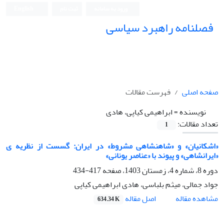
ورود به سامانه
ثبت نام
English
فصلنامه راهبرد سیاسی
صفحه اصلی
فهرست مقالات
نویسنده =
ابراهیمی کیاپی، هادی
تعداد مقالات:
1
«اشکانیان» و «شاهنشاهی مشروط» در ایران: گسست از نظریه ی
«ایرانشاهی» و پیوند با «عناصر یونانی»
دوره 8، شماره 4، زمستان 1403، صفحه
417-434
جواد جمالی، میثم بلباسی، هادی ابراهیمی کیاپی
اصل مقاله
مشاهده مقاله
634.34 K