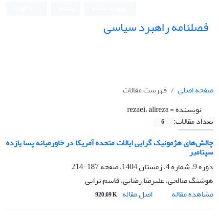
ورود به سامانه
ثبت نام
English
فصلنامه راهبرد سیاسی
صفحه اصلی
فهرست مقالات
نویسنده =
rezaei، alireza
تعداد مقالات:
6
چالش‌های هژمونیک گرایی ایالات متحده آمریکا در خاورمیانه پسا یازده
سپتامبر
دوره 9، شماره 4، زمستان 1404، صفحه
187-214
هوشنگ صالحی، علیرضا رضایی، قاسم ترابی
اصل مقاله
مشاهده مقاله
920.69 K