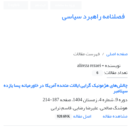
ورود به سامانه
ثبت نام
English
فصلنامه راهبرد سیاسی
صفحه اصلی
فهرست مقالات
نویسنده =
alireza rezaei
تعداد مقالات:
6
چالش‌های هژمونیک گرایی ایالات متحده آمریکا در خاورمیانه پسا یازده
سپتامبر
دوره 9، شماره 4، زمستان 1404، صفحه
187-214
هوشنگ صالحی، علیرضا رضایی، قاسم ترابی
اصل مقاله
مشاهده مقاله
920.69 K