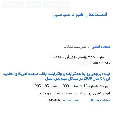
ورود به سامانه
ثبت نام
English
فصلنامه راهبرد سیاسی
صفحه اصلی
فهرست مقالات
نویسنده =
یوسفی جویباری، محمد
تعداد مقالات:
1
آینده پژوهی روابط همگرایانه یا واگرایانه ایالات متحده آمریکا و اتحادیه
اروپا تا سال 2030 در مسائل مهم بین الملل
دوره 4، شماره 13، تابستان 1399، صفحه
185-205
ابوذر نظری، پرویز احدی، محمد یوسفی جویباری
اصل مقاله
مشاهده مقاله
915.84 K