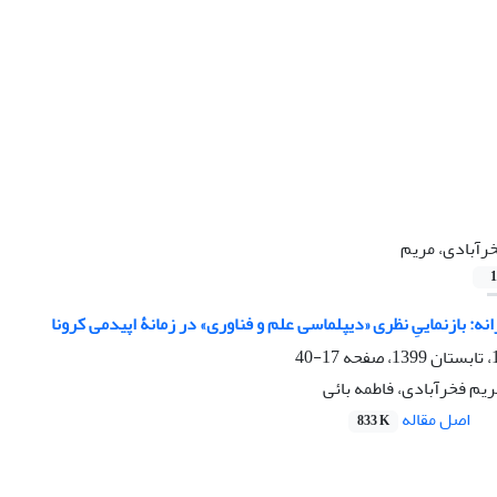
رآبادی، مریم
1
نه: بازنماییِ نظری «دیپلماسی علم و فناوری» در زمانۀ اپیدمی کرونا
17-40
یم فخرآبادی، فاطمه بائی
اصل مقاله
833 K