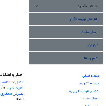
اطلاعات نشریه
راهنمای نویسندگان
ارسال مقاله
داوران
تماس با ما
اخبار و اعلانات
صفحه اصلی
انتقال فصلنامه 
درباره نشریه
(کلیک کنید)
99-04-20
اعضای هیات تحریریه
پذیرش همکاری بر
ارسال مقاله
04-20
تماس با ما