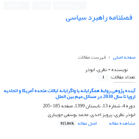
ورود به سامانه
ثبت نام
English
فصلنامه راهبرد سیاسی
صفحه اصلی
فهرست مقالات
نویسنده =
نظری، ابوذر
تعداد مقالات:
1
آینده پژوهی روابط همگرایانه یا واگرایانه ایالات متحده آمریکا و اتحادیه
اروپا تا سال 2030 در مسائل مهم بین الملل
دوره 4، شماره 13، تابستان 1399، صفحه
185-205
ابوذر نظری، پرویز احدی، محمد یوسفی جویباری
اصل مقاله
مشاهده مقاله
915.84 K