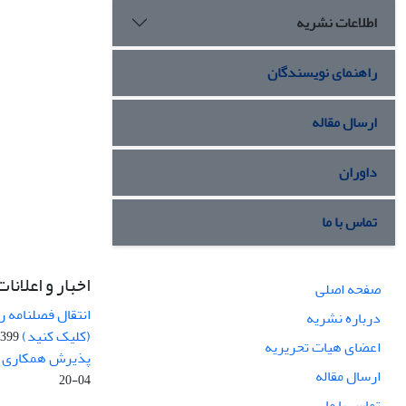
اطلاعات نشریه
راهنمای نویسندگان
ارسال مقاله
داوران
تماس با ما
اخبار و اعلانات
صفحه اصلی
انتقال فصلنامه 
درباره نشریه
(کلیک کنید)
99-04-20
اعضای هیات تحریریه
پذیرش همکاری بر
ارسال مقاله
04-20
تماس با ما