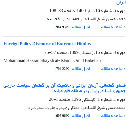
ایران
دوره 5، شماره 16، بهار 1400، صفحه
83-108
محمدحسن شیخ الاسلامی، جعفر امانی خجسته
اصل مقاله
مشاهده مقاله
964.93 K
Foreign Policy Discourse of Extremist Hindus
دوره 4، شماره 15، زمستان 1399، صفحه
57-75
Mohammad Hassan Shaykh al-Islami، Omid Babelian
اصل مقاله
مشاهده مقاله
704.22 K
فضای گفتمانی، آرمان ایرانی و حاکمیت آن بر گفتمان سیاست خارجی
جمهوری اسلامی ایران در منطقه خاورمیانه
دوره 1، شماره 1، تابستان 1396، صفحه
1-20
محمدحسن شیخ الاسلامی، مختار رحیمی، علی قاسمی فرد
اصل مقاله
مشاهده مقاله
602.96 K