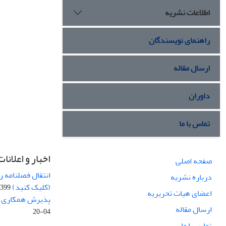
اطلاعات نشریه
راهنمای نویسندگان
ارسال مقاله
داوران
تماس با ما
اخبار و اعلانات
صفحه اصلی
انتقال فصلنامه 
درباره نشریه
(کلیک کنید)
99-04-20
اعضای هیات تحریریه
پذیرش همکاری بر
ارسال مقاله
04-20
تماس با ما