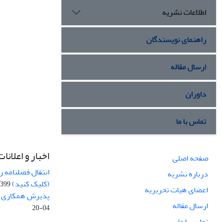
اطلاعات نشریه
راهنمای نویسندگان
ارسال مقاله
داوران
تماس با ما
اخبار و اعلانات
صفحه اصلی
انتقال فصلنامه 
درباره نشریه
(کلیک کنید)
99-04-20
اعضای هیات تحریریه
پذیرش همکاری بر
ارسال مقاله
04-20
تماس با ما