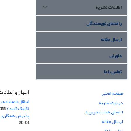
اطلاعات نشریه
راهنمای نویسندگان
ارسال مقاله
داوران
تماس با ما
اخبار و اعلانات
صفحه اصلی
انتقال فصلنامه 
درباره نشریه
(کلیک کنید)
99-04-20
اعضای هیات تحریریه
پذیرش همکاری بر
ارسال مقاله
04-20
تماس با ما