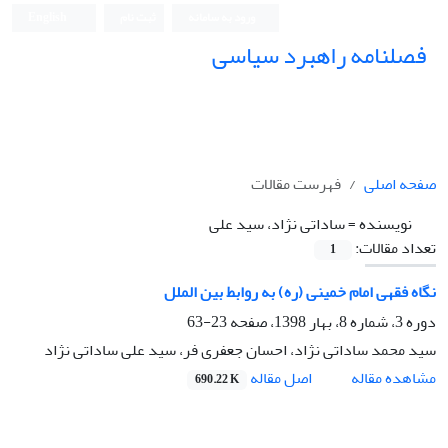
ورود به سامانه
ثبت نام
English
فصلنامه راهبرد سیاسی
صفحه اصلی
فهرست مقالات
نویسنده =
ساداتی نژاد، سید علی
تعداد مقالات:
1
نگاه فقهی امام خمینى (ره) به روابط بین الملل
دوره 3، شماره 8، بهار 1398، صفحه
23-63
سید محمد ساداتی نژاد، احسان جعفری فر، سید علی ساداتی نژاد
اصل مقاله
مشاهده مقاله
690.22 K