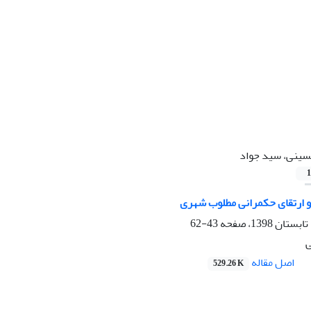
ینی، سید جواد
1
 ارتقای حکمرانی مطلوب شهری
43-62
ی
اصل مقاله
529.26 K