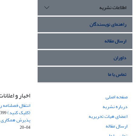
اطلاعات نشریه
راهنمای نویسندگان
ارسال مقاله
داوران
تماس با ما
اخبار و اعلانات
صفحه اصلی
انتقال فصلنامه 
درباره نشریه
(کلیک کنید)
99-04-20
اعضای هیات تحریریه
پذیرش همکاری بر
ارسال مقاله
04-20
تماس با ما