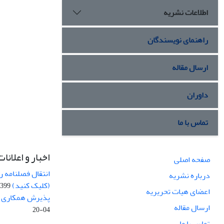
اطلاعات نشریه
راهنمای نویسندگان
ارسال مقاله
داوران
تماس با ما
اخبار و اعلانات
صفحه اصلی
انتقال فصلنامه 
درباره نشریه
(کلیک کنید)
99-04-20
اعضای هیات تحریریه
پذیرش همکاری بر
ارسال مقاله
04-20
تماس با ما