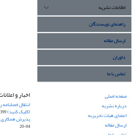
اطلاعات نشریه
راهنمای نویسندگان
ارسال مقاله
داوران
تماس با ما
اخبار و اعلانات
صفحه اصلی
انتقال فصلنامه 
درباره نشریه
(کلیک کنید)
99-04-20
اعضای هیات تحریریه
پذیرش همکاری بر
ارسال مقاله
04-20
تماس با ما