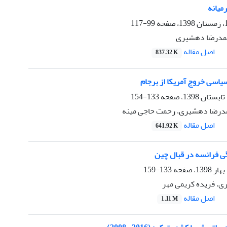
میانه
99-117
حمدرضا دهشیری
اصل مقاله
837.32 K
اسی خروج آمریکا از برجام
133-154
مدرضا دهشیری، رحمت حاجی مینه
اصل مقاله
641.92 K
ی فرانسه در قبال چین
133-159
، فریده کریمی مهر
اصل مقاله
1.11 M