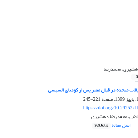
شیری، محمدرضا
5
لات متحده در قبال مصر پس از کودتای السیسی
221-245
https://doi.org/10.29252/J
اضی، محمدرضا دهشیری
اصل مقاله
969.63 K