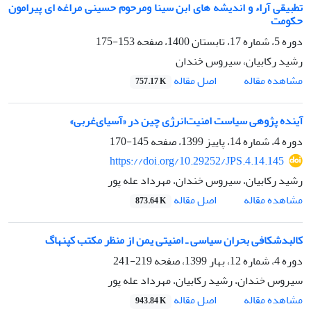
تطبیقی آراء و اندیشه های ابن سینا ومرحوم حسینی مراغه ای پیرامون
حکومت
دوره 5، شماره 17، تابستان 1400، صفحه
153-175
رشید رکابیان، سیروس خندان
اصل مقاله
مشاهده مقاله
757.17 K
آینده پژوهی سیاست امنیت‌انرژی چین در «آسیای‌غربی»
دوره 4، شماره 14، پاییز 1399، صفحه
145-170
https://doi.org/10.29252/JPS.4.14.145
رشید رکابیان، سیروس خندان، مهرداد عله پور
اصل مقاله
مشاهده مقاله
873.64 K
کالبدشکافی بحران سیاسی ـ امنیتی یمن از منظر مکتب کپنهاگ
دوره 4، شماره 12، بهار 1399، صفحه
219-241
سیروس خندان، رشید رکابیان، مهرداد عله پور
اصل مقاله
مشاهده مقاله
943.84 K