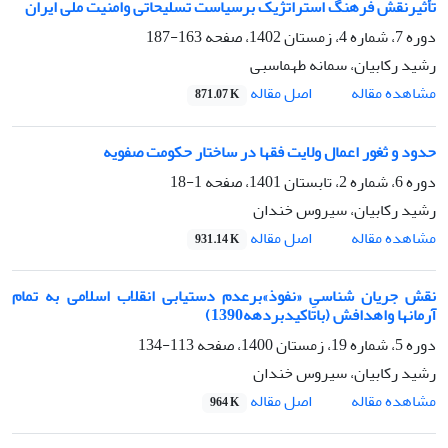
تأثیرنقش فرهنگ استراتژیک برسیاست تسلیحاتی وامنیت ملی ایران
دوره 7، شماره 4، زمستان 1402، صفحه
163-187
رشید رکابیان، سمانه طهماسبی
اصل مقاله
مشاهده مقاله
871.07 K
حدود و ثغور اعمال ولایت فقها در ساختار حکومت صفویه
دوره 6، شماره 2، تابستان 1401، صفحه
1-18
رشید رکابیان، سیروس خندان
اصل مقاله
مشاهده مقاله
931.14 K
نقش جریان شناسیِ «نفوذ»برعدم دستیابی انقلاب اسلامی به تمام
آرمانها واهدافش (باتاکیدبردهه1390)
دوره 5، شماره 19، زمستان 1400، صفحه
113-134
رشید رکابیان، سیروس خندان
اصل مقاله
مشاهده مقاله
964 K