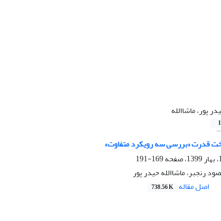
در پور، ماشاالله
1
خت قدرت «بررسی سه رویکرد متفاوت»
169-191
صود رنجبر، ماشاالله حیدر پور
اصل مقاله
738.56 K