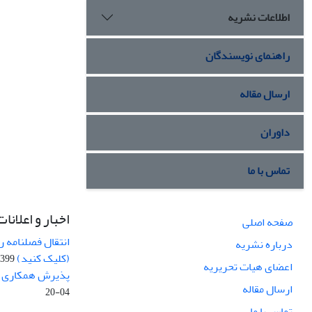
اطلاعات نشریه
راهنمای نویسندگان
ارسال مقاله
داوران
تماس با ما
اخبار و اعلانات
صفحه اصلی
انتقال فصلنامه 
درباره نشریه
(کلیک کنید)
99-04-20
اعضای هیات تحریریه
پذیرش همکاری بر
ارسال مقاله
04-20
تماس با ما