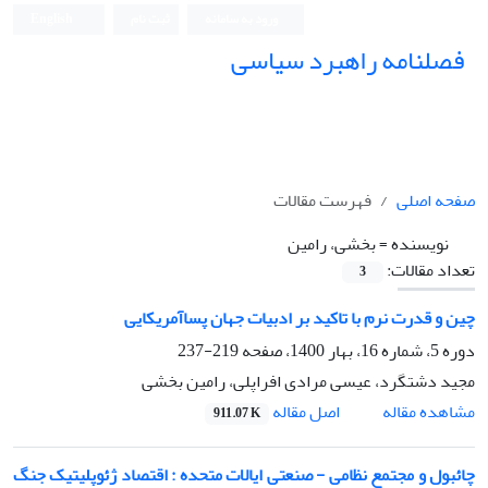
ورود به سامانه
ثبت نام
English
فصلنامه راهبرد سیاسی
صفحه اصلی
فهرست مقالات
نویسنده =
بخشی، رامین
تعداد مقالات:
3
چین و قدرت نرم با تاکید بر ادبیات جهان پساآمریکایی
دوره 5، شماره 16، بهار 1400، صفحه
219-237
مجید دشتگرد، عیسی مرادی افراپلی، رامین بخشی
اصل مقاله
مشاهده مقاله
911.07 K
چائبول و مجتمع نظامی - صنعتی ایالات متحده : اقتصاد ژئوپلیتیک جنگ