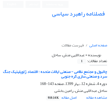
ورود به سامانه
ثبت نام
English
فصلنامه راهبرد سیاسی
صفحه اصلی
فهرست مقالات
نویسنده =
عبداللهی منش، ساحل
تعداد مقالات:
1
چائبول و مجتمع نظامی - صنعتی ایالات متحده : اقتصاد ژئوپلیتیک جنگ
سرد و صنعتی سازی کره جنوبی
دوره 4، شماره 12، بهار 1399، صفحه
143-168
ساحل عبداللهی منش، رامین بخشی
اصل مقاله
مشاهده مقاله
910.14 K