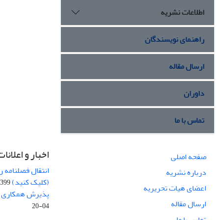
اطلاعات نشریه
راهنمای نویسندگان
ارسال مقاله
داوران
تماس با ما
اخبار و اعلانات
صفحه اصلی
انتقال فصلنامه 
درباره نشریه
(کلیک کنید)
99-04-20
اعضای هیات تحریریه
پذیرش همکاری بر
ارسال مقاله
04-20
تماس با ما