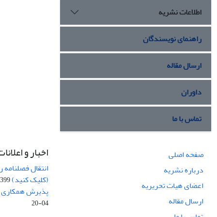
اطلاعات نشریه
راهنمای نویسندگان
ارسال مقاله
داوران
تماس با ما
اخبار و اعلانات
صفحه اصلی
انتقال فصلنامه 
درباره نشریه
(کلیک کنید)
99-04-20
اعضای هیات تحریریه
پذیرش همکاری بر
ارسال مقاله
04-20
تماس با ما