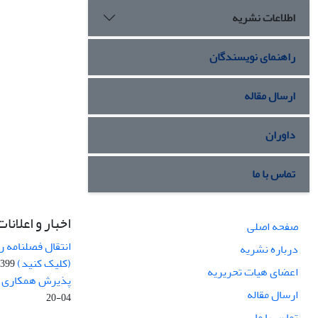
اطلاعات نشریه
راهنمای نویسندگان
ارسال مقاله
داوران
تماس با ما
اخبار و اعلانات
صفحه اصلی
انتقال فصلنامه 
درباره نشریه
(کلیک کنید)
99-04-20
اعضای هیات تحریریه
پذیرش همکاری بر
ارسال مقاله
04-20
تماس با ما