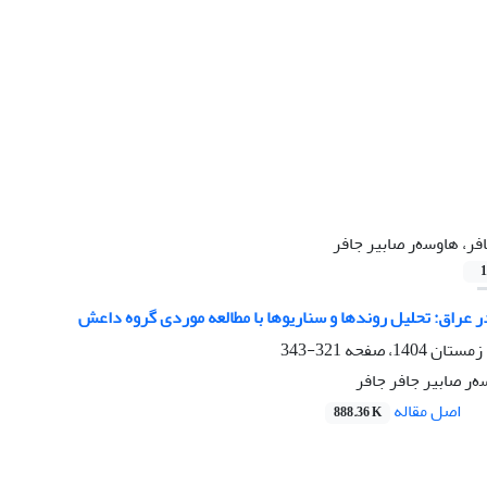
فر، هاوسەر صابیر جافر
1
 عراق: تحلیل روندها و سناریوها با مطالعه موردی گروه داعش
321-343
ەر صابیر جافر جافر
اصل مقاله
888.36 K