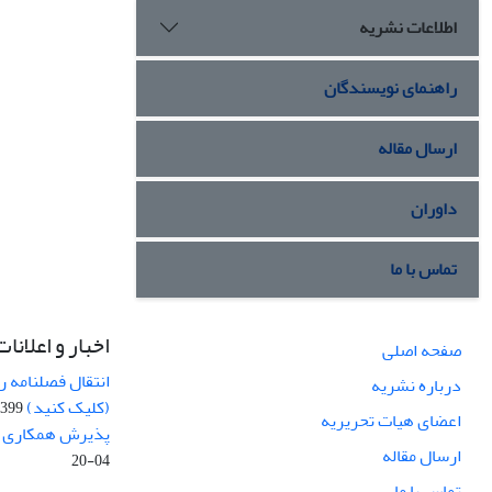
اطلاعات نشریه
راهنمای نویسندگان
ارسال مقاله
داوران
تماس با ما
اخبار و اعلانات
صفحه اصلی
انتقال فصلنامه 
درباره نشریه
(کلیک کنید)
99-04-20
اعضای هیات تحریریه
پذیرش همکاری بر
ارسال مقاله
04-20
تماس با ما