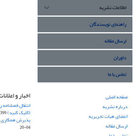
اطلاعات نشریه
راهنمای نویسندگان
ارسال مقاله
داوران
تماس با ما
اخبار و اعلانات
صفحه اصلی
انتقال فصلنامه 
درباره نشریه
(کلیک کنید)
99-04-20
اعضای هیات تحریریه
پذیرش همکاری بر
ارسال مقاله
04-20
تماس با ما