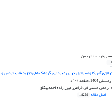
نی فر، عبدالرحمن
1
تژی آمریکا و اسرائیل در بهره برداری گروهک های تجزیه طلب کردس و عدم
7-24
دالرحمن حسنی فر، فرامرز میرزازاده احمدبیگلو
اصل مقاله
1.02 M