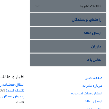
اطلاعات نشریه
راهنمای نویسندگان
ارسال مقاله
داوران
تماس با ما
اخبار و اعلانات
صفحه اصلی
انتقال فصلنامه 
درباره نشریه
(کلیک کنید)
99-04-20
اعضای هیات تحریریه
پذیرش همکاری بر
ارسال مقاله
04-20
تماس با ما