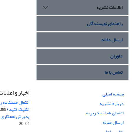
اطلاعات نشریه
راهنمای نویسندگان
ارسال مقاله
داوران
تماس با ما
اخبار و اعلانات
صفحه اصلی
انتقال فصلنامه 
درباره نشریه
(کلیک کنید)
99-04-20
اعضای هیات تحریریه
پذیرش همکاری بر
ارسال مقاله
04-20
تماس با ما