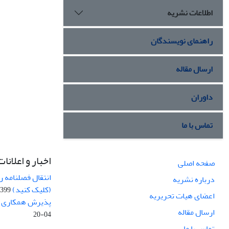
اطلاعات نشریه
راهنمای نویسندگان
ارسال مقاله
داوران
تماس با ما
اخبار و اعلانات
صفحه اصلی
انتقال فصلنامه 
درباره نشریه
(کلیک کنید)
99-04-20
اعضای هیات تحریریه
پذیرش همکاری بر
ارسال مقاله
04-20
تماس با ما