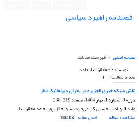
ورود به سامانه
ثبت نام
English
فصلنامه راهبرد سیاسی
صفحه اصلی
فهرست مقالات
نویسنده =
محقق نیا، حامد
تعداد مقالات:
1
نقش شبکه خبری الجزیره در بحران دیپلماتیک قطر
دوره 9، شماره 1، بهار 1404، صفحه
219-238
ولید البوناصر، حسین کریمی‌فرد، شیوا جلال پور، حامد محقق نیا
اصل مقاله
مشاهده مقاله
898.18 K