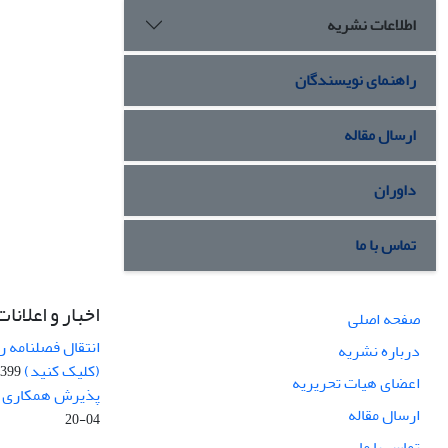
اطلاعات نشریه
راهنمای نویسندگان
ارسال مقاله
داوران
تماس با ما
اخبار و اعلانات
صفحه اصلی
انتقال فصلنامه 
درباره نشریه
(کلیک کنید)
99-04-20
اعضای هیات تحریریه
پذیرش همکاری بر
ارسال مقاله
04-20
تماس با ما