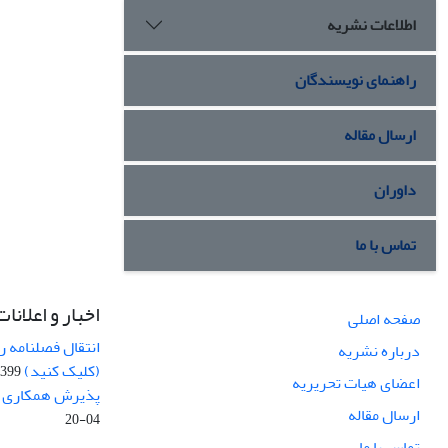
اطلاعات نشریه
راهنمای نویسندگان
ارسال مقاله
داوران
تماس با ما
اخبار و اعلانات
صفحه اصلی
انتقال فصلنامه 
درباره نشریه
(کلیک کنید)
99-04-20
اعضای هیات تحریریه
پذیرش همکاری بر
ارسال مقاله
04-20
تماس با ما