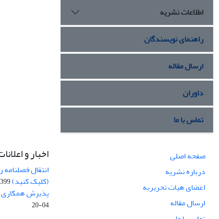
اطلاعات نشریه
راهنمای نویسندگان
ارسال مقاله
داوران
تماس با ما
اخبار و اعلانات
صفحه اصلی
انتقال فصلنامه 
درباره نشریه
(کلیک کنید)
99-04-20
اعضای هیات تحریریه
پذیرش همکاری بر
ارسال مقاله
04-20
تماس با ما