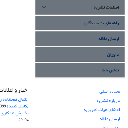
اطلاعات نشریه
راهنمای نویسندگان
ارسال مقاله
داوران
تماس با ما
اخبار و اعلانات
صفحه اصلی
انتقال فصلنامه 
درباره نشریه
(کلیک کنید)
99-04-20
اعضای هیات تحریریه
پذیرش همکاری بر
ارسال مقاله
04-20
تماس با ما