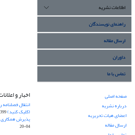
اطلاعات نشریه
راهنمای نویسندگان
ارسال مقاله
داوران
تماس با ما
اخبار و اعلانات
صفحه اصلی
انتقال فصلنامه 
درباره نشریه
(کلیک کنید)
99-04-20
اعضای هیات تحریریه
پذیرش همکاری بر
ارسال مقاله
04-20
تماس با ما