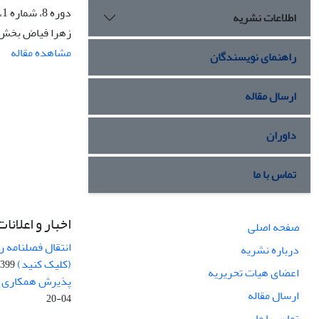
دوره 8، شماره 1، بهار 1403، صفحه
اطلاعات نشریه
زهرا فیاض بخش، 
مشاهده مقاله
راهنمای نویسندگان
ارسال مقاله
داوران
تماس با ما
اخبار و اعلانات
صفحه اصلی
انتقال فصلنامه 
درباره نشریه
(کلیک کنید)
99-04-20
اعضای هیات تحریریه
پذیرش همکاری بر
ارسال مقاله
04-20
تماس با ما