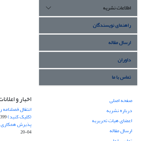
اطلاعات نشریه
راهنمای نویسندگان
ارسال مقاله
داوران
تماس با ما
اخبار و اعلانات
صفحه اصلی
انتقال فصلنامه 
درباره نشریه
(کلیک کنید)
99-04-20
اعضای هیات تحریریه
پذیرش همکاری بر
ارسال مقاله
04-20
تماس با ما