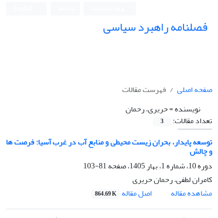
ورود به سامانه
ثبت نام
English
فصلنامه راهبرد سیاسی
صفحه اصلی
فهرست مقالات
نویسنده =
حریری، رحمان
تعداد مقالات:
3
توسعه پایدار، بحران زیست محیطی و منابع آب در غرب آسیا: فرصت ها
و چالش
دوره 10، شماره 1، بهار 1405، صفحه
81-103
کامران لطفی، رحمان حریری
اصل مقاله
مشاهده مقاله
864.69 K